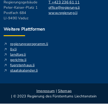
Regierungsgebäude
T +423 236 61 11
Peter-Kaiser-Platz 1
office@regierung.li
Postfach 684
www.regierung.li
LI-9490 Vaduz
Weitere Plattformen
regierungsprogramm.li
llv.li
landtag.li
gerichte.li
fuerstenhaus.li
staatskalender.li
Impressum
|
Sitemap
| © 2023 Regierung des Fürstentums Liechtenstein