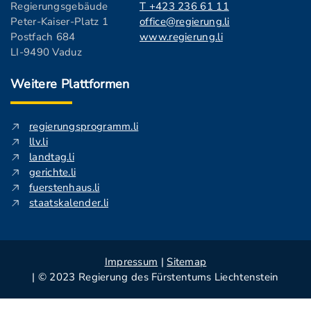
Regierungsgebäude
T +423 236 61 11
Peter-Kaiser-Platz 1
office@regierung.li
Postfach 684
www.regierung.li
LI-9490 Vaduz
Weitere Plattformen
regierungsprogramm.li
llv.li
landtag.li
gerichte.li
fuerstenhaus.li
staatskalender.li
Impressum
|
Sitemap
| © 2023 Regierung des Fürstentums Liechtenstein