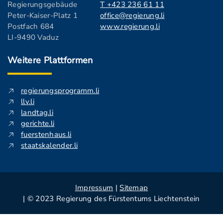
Regierungsgebäude
T +423 236 61 11
Peter-Kaiser-Platz 1
office@regierung.li
Postfach 684
www.regierung.li
LI-9490 Vaduz
Weitere Plattformen
regierungsprogramm.li
llv.li
landtag.li
gerichte.li
fuerstenhaus.li
staatskalender.li
Impressum
|
Sitemap
| © 2023 Regierung des Fürstentums Liechtenstein