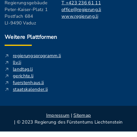
Regierungsgebäude
T +423 236 61 11
Peter-Kaiser-Platz 1
office@regierung.li
Postfach 684
www.regierung.li
LI-9490 Vaduz
Weitere Plattformen
regierungsprogramm.li
llv.li
landtag.li
gerichte.li
fuerstenhaus.li
staatskalender.li
Impressum
|
Sitemap
| © 2023 Regierung des Fürstentums Liechtenstein