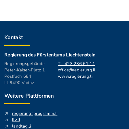
Kontakt
Regierung des Fürstentums Liechtenstein
Regierungsgebäude
T +423 236 61 11
Peter-Kaiser-Platz 1
office@regierung.li
Postfach 684
www.regierung.li
LI-9490 Vaduz
Weitere Plattformen
regierungsprogramm.li
llv.li
landtag.li