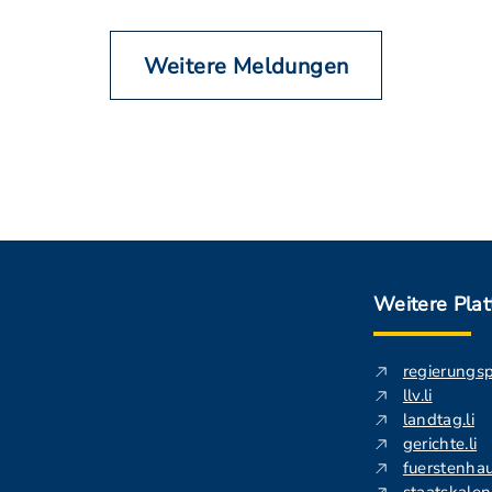
Weitere Meldungen
Weitere Pla
regierungs
llv.li
landtag.li
gerichte.li
fuerstenhau