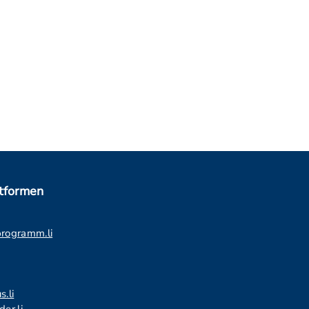
ttformen
programm.li
s.li