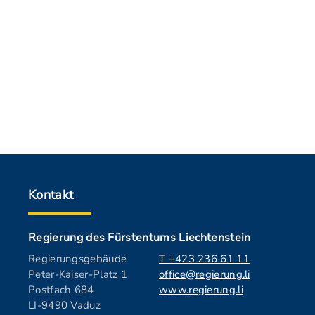
Kontakt
Regierung des Fürstentums Liechtenstein
Regierungsgebäude
T +423 236 61 11
Peter-Kaiser-Platz 1
office@regierung.li
Postfach 684
www.regierung.li
LI-9490 Vaduz